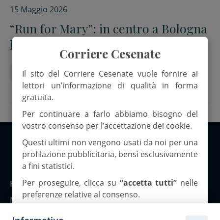
15 Maggio 2026
“Run for Mary”: in centro a Bologna
la camminata ludico-motoria
Corriere Cesenate
diocesi di bologna
Ducati
Run for Mary
Il sito del Corriere Cesenate vuole fornire ai
lettori un’informazione di qualità in forma
gratuita.
Per continuare a farlo abbiamo bisogno del
vostro consenso per l’accettazione dei cookie.
Questi ultimi non vengono usati da noi per una
profilazione pubblicitaria, bensì esclusivamente
Copyright 2026 ©Corriere Cesenate
a fini statistici.
Per proseguire, clicca su
“accetta tutti”
nelle
Home
preferenze relative al consenso.
Notizie
Rubriche