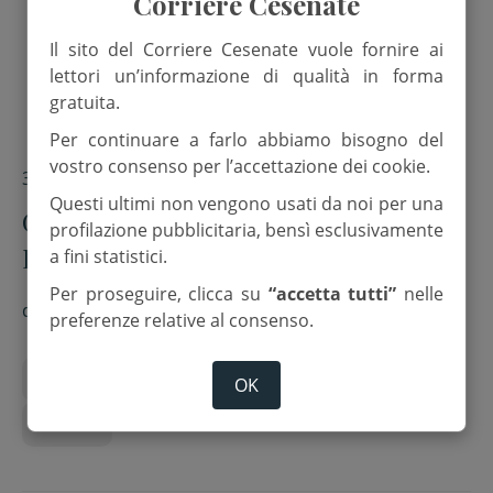
Corriere Cesenate
Il sito del Corriere Cesenate vuole fornire ai
lettori un’informazione di qualità in forma
gratuita.
Per continuare a farlo abbiamo bisogno del
vostro consenso per l’accettazione dei cookie.
3 Febbraio 2026
Questi ultimi non vengono usati da noi per una
Gambettola. Famila premia Maria
profilazione pubblicitaria, bensì esclusivamente
Ferri per il concorso “Scrivi la tua
a fini statistici.
ricetta”
Per proseguire, clicca su
“accetta tutti”
nelle
di
Red.
preferenze relative al consenso.
Arca
Commercio
Concorso
Cucina
OK
famila