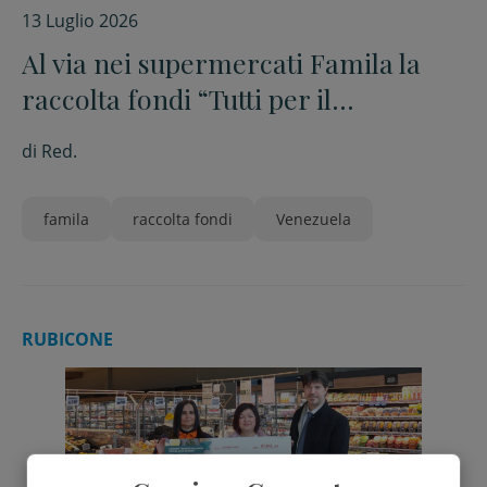
13 Luglio 2026
Al via nei supermercati Famila la
raccolta fondi “Tutti per il
Venezuela”
di
Red.
famila
raccolta fondi
Venezuela
RUBICONE