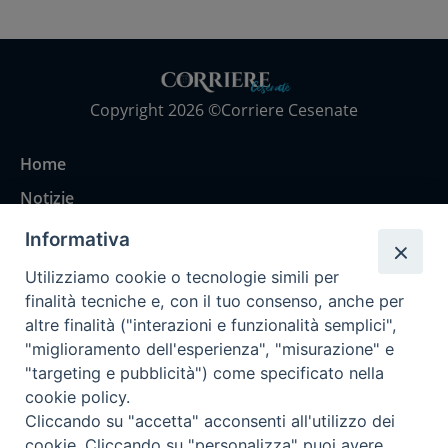
Copyright 2026 ©Corriere Cesenate
Home
Notizie
Rubriche
Informativa
Chi siamo
Utilizziamo cookie o tecnologie simili per
Come abbonarsi
finalità tecniche e, con il tuo consenso, anche per
altre finalità ("interazioni e funzionalità semplici",
Contatti
"miglioramento dell'esperienza", "misurazione" e
"targeting e pubblicità") come specificato nella
cookie policy.
Cliccando su "accetta" acconsenti all'utilizzo dei
cookie. Cliccando su "personalizza" puoi avere