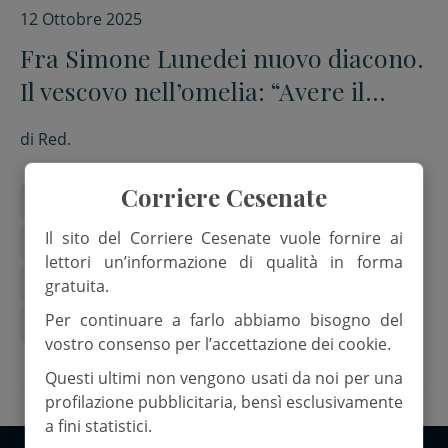
12 Ottobre 2025
Fra Simone Lunedei nuovo diacono.
Il vescovo nell’omelia: “Avere il
coraggio dell’amore di Dio”
di
Red.
Corriere Cesenate
arcivescovo antonio giuseppe caiazzo
Il sito del Corriere Cesenate vuole fornire ai
Diocesi Cesena-Sarsina
don pier giulio diaco
lettori un’informazione di qualità in forma
fra simone lunedei
frati minori
gratuita.
Per continuare a farlo abbiamo bisogno del
martorano di cesena
Scout
vostro consenso per l’accettazione dei cookie.
Questi ultimi non vengono usati da noi per una
profilazione pubblicitaria, bensì esclusivamente
a fini statistici.