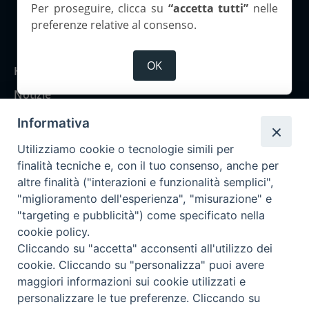
Per proseguire, clicca su
“accetta tutti”
nelle
preferenze relative al consenso.
Copyright 2026 ©Corriere Cesenate
OK
Home
Notizie
Rubriche
Informativa
Chi siamo
Utilizziamo cookie o tecnologie simili per
Come abbonarsi
finalità tecniche e, con il tuo consenso, anche per
altre finalità ("interazioni e funzionalità semplici",
Contatti
"miglioramento dell'esperienza", "misurazione" e
"targeting e pubblicità") come specificato nella
cookie policy.
Cliccando su "accetta" acconsenti all'utilizzo dei
cookie. Cliccando su "personalizza" puoi avere
maggiori informazioni sui cookie utilizzati e
personalizzare le tue preferenze. Cliccando su