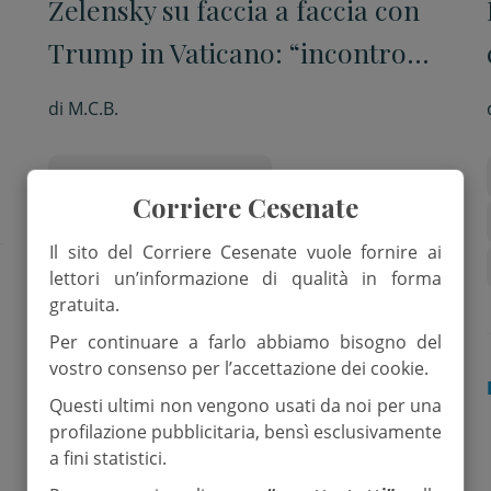
Zelensky su faccia a faccia con
Trump in Vaticano: “incontro
simbolico che ha il potenziale di
di
M.C.B.
diventare storico”
Funerali papa Francesco
Corriere Cesenate
Guerra in Ucraina
Il sito del Corriere Cesenate vuole fornire ai
lettori un’informazione di qualità in forma
gratuita.
Per continuare a farlo abbiamo bisogno del
vostro consenso per l’accettazione dei cookie.
DALLA CHIESA
Questi ultimi non vengono usati da noi per una
profilazione pubblicitaria, bensì esclusivamente
a fini statistici.