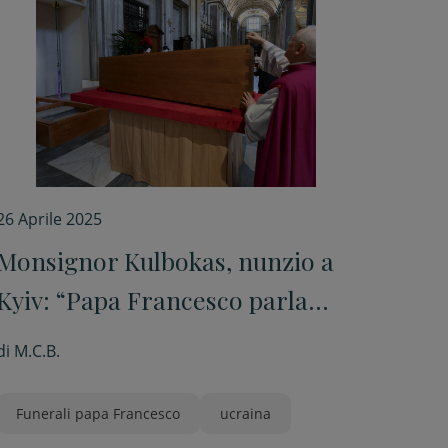
26 Aprile 2025
Monsignor Kulbokas, nunzio a
Kyiv: “Papa Francesco parla
anche da morto, già dal cielo”
di
M.C.B.
Funerali papa Francesco
ucraina