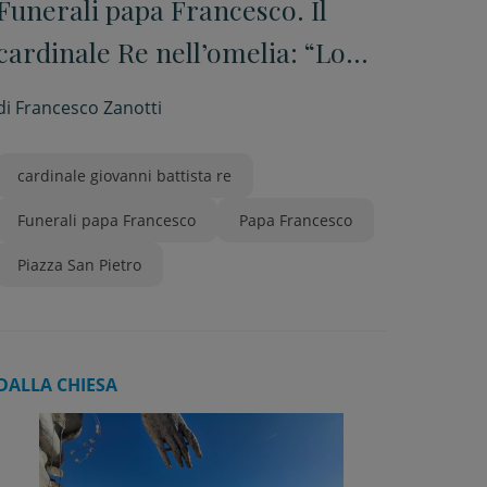
Funerali papa Francesco. Il
cardinale Re nell’omelia: “Lo
stile del pontificato, la
di
Francesco Zanotti
misericordia e la gioia”
cardinale giovanni battista re
Funerali papa Francesco
Papa Francesco
Piazza San Pietro
DALLA CHIESA