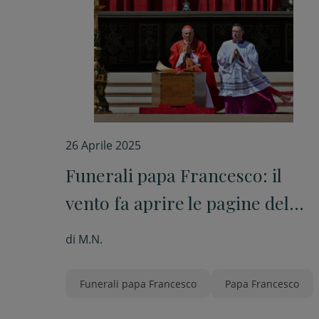
26 Aprile 2025
Funerali papa Francesco: il
vento fa aprire le pagine del
Vangelo sopra la bara
di
M.N.
Funerali papa Francesco
Papa Francesco