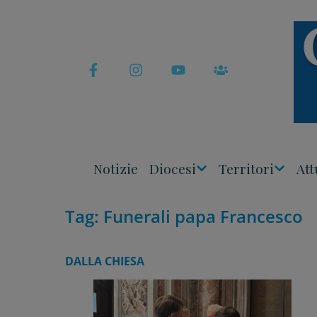
Skip
to
content
Notizie
Diocesi
Territori
Att
Apri
Apri
Menu
Menu
Tag:
Funerali papa Francesco
DALLA CHIESA