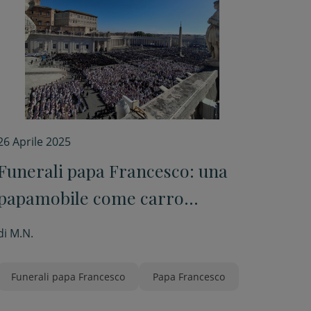
26 Aprile 2025
Funerali papa Francesco: una
papamobile come carro
funebre
di
M.N.
Funerali papa Francesco
Papa Francesco