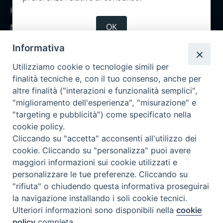
Home
OK
Notizie
Rubriche
Informativa
Chi siamo
Utilizziamo cookie o tecnologie simili per
Come abbonarsi
finalità tecniche e, con il tuo consenso, anche per
altre finalità ("interazioni e funzionalità semplici",
Contatti
"miglioramento dell'esperienza", "misurazione" e
"targeting e pubblicità") come specificato nella
cookie policy.
Cliccando su "accetta" acconsenti all'utilizzo dei
cookie. Cliccando su "personalizza" puoi avere
maggiori informazioni sui cookie utilizzati e
personalizzare le tue preferenze. Cliccando su
"rifiuta" o chiudendo questa informativa proseguirai
la navigazione installando i soli cookie tecnici.
Ulteriori informazioni sono disponibili nella
cookie
policy
completa.