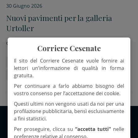
30 Giugno 2026
Nuovi pavimenti per la galleria
Urtoller
di
Redazione
Corriere Cesenate
Il sito del Corriere Cesenate vuole fornire ai
Centro storico
Galleria Urtoller
lettori un’informazione di qualità in forma
Lavori pubblici
gratuita.
Per continuare a farlo abbiamo bisogno del
vostro consenso per l’accettazione dei cookie.
Questi ultimi non vengono usati da noi per una
profilazione pubblicitaria, bensì esclusivamente
a fini statistici.
Copyright 2026 ©Corriere Cesenate
Per proseguire, clicca su
“accetta tutti”
nelle
preferenze relative al consenso.