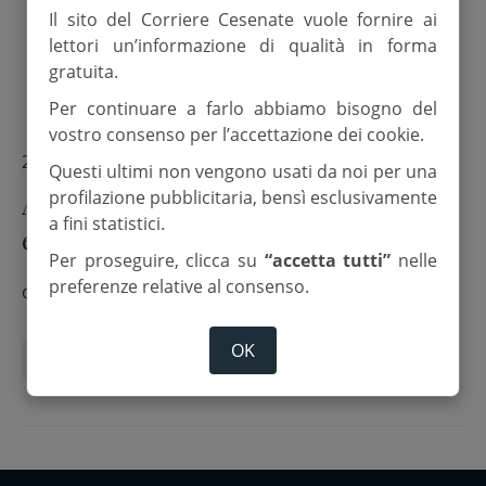
Il sito del Corriere Cesenate vuole fornire ai
lettori un’informazione di qualità in forma
gratuita.
Per continuare a farlo abbiamo bisogno del
vostro consenso per l’accettazione dei cookie.
25 Febbraio 2025
Questi ultimi non vengono usati da noi per una
profilazione pubblicitaria, bensì esclusivamente
Aumento dei costi di gas ed energia
a fini statistici.
elettrica
Per proseguire, clicca su
“accetta tutti”
nelle
preferenze relative al consenso.
di
Red.
OK
aumenti
consigli
energia elettrica
gas