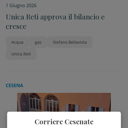
1 Giugno 2026
Unica Reti approva il bilancio e
cresce
Acqua
gas
Stefano Bellavista
Unica Reti
CESENA
Corriere Cesenate