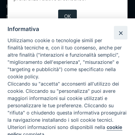
Home
OK
Notizie
Rubriche
Informativa
Chi siamo
Utilizziamo cookie o tecnologie simili per
Come abbonarsi
finalità tecniche e, con il tuo consenso, anche per
altre finalità ("interazioni e funzionalità semplici",
Contatti
"miglioramento dell'esperienza", "misurazione" e
"targeting e pubblicità") come specificato nella
cookie policy.
Cliccando su "accetta" acconsenti all'utilizzo dei
cookie. Cliccando su "personalizza" puoi avere
maggiori informazioni sui cookie utilizzati e
personalizzare le tue preferenze. Cliccando su
"rifiuta" o chiudendo questa informativa proseguirai
la navigazione installando i soli cookie tecnici.
Ulteriori informazioni sono disponibili nella
cookie
policy
completa.