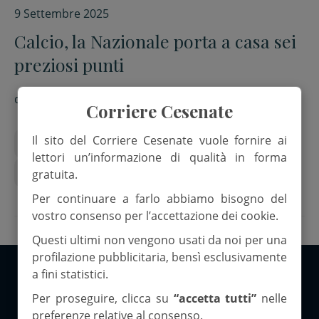
9 Settembre 2025
Calcio, la Nazionale porta a casa sei
preziosi punti
di
Emanuele Zavaglia
Corriere Cesenate
Il sito del Corriere Cesenate vuole fornire ai
campionati mondiali 2026
gattuso
lettori un’informazione di qualità in forma
nazionale di calcio
gratuita.
Per continuare a farlo abbiamo bisogno del
vostro consenso per l’accettazione dei cookie.
Questi ultimi non vengono usati da noi per una
profilazione pubblicitaria, bensì esclusivamente
a fini statistici.
Copyright 2026 ©Corriere Cesenate
Per proseguire, clicca su
“accetta tutti”
nelle
preferenze relative al consenso.