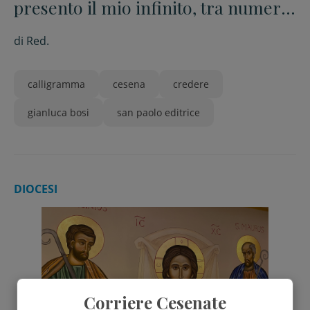
presento il mio infinito, tra numeri
e colori”
di
Red.
calligramma
cesena
credere
gianluca bosi
san paolo editrice
DIOCESI
Corriere Cesenate