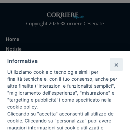
Copyright 2026 ©Corriere Cesenate
Home
Notizie
Rubriche
Informativa
Chi siamo
Utilizziamo cookie o tecnologie simili per
Come abbonarsi
finalità tecniche e, con il tuo consenso, anche per
altre finalità ("interazioni e funzionalità semplici",
Contatti
"miglioramento dell'esperienza", "misurazione" e
"targeting e pubblicità") come specificato nella
cookie policy.
Cliccando su "accetta" acconsenti all'utilizzo dei
cookie. Cliccando su "personalizza" puoi avere
maggiori informazioni sui cookie utilizzati e