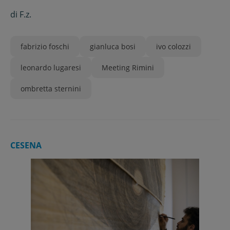
di
F.z.
fabrizio foschi
gianluca bosi
ivo colozzi
leonardo lugaresi
Meeting Rimini
ombretta sternini
CESENA