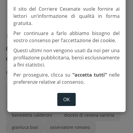
Il sito del Corriere Cesenate vuole fornire ai
lettori un’informazione di qualità in forma
gratuita.
Per continuare a farlo abbiamo bisogno del
12 Ottobre 2025
vostro consenso per l’accettazione dei cookie.
Ciclo iconografico nella Cappella
Questi ultimi non vengono usati da noi per una
dell’episcopio. Opera del
profilazione pubblicitaria, bensì esclusivamente
a fini statistici.
matematico Gianluca Bosi
di
Red.
Per proseguire, clicca su
“accetta tutti”
nelle
preferenze relative al consenso.
adelmo calderoni
OK
arcivescovo antonio giuseppe caiazzo
benedetta calderoni
diocesi di cesena-sarsina
gianluca bosi
osservatore romano