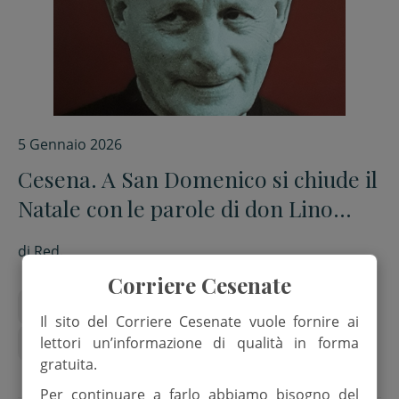
5 Gennaio 2026
Cesena. A San Domenico si chiude il
Natale con le parole di don Lino
Mancini
di
Red.
Corriere Cesenate
don Lino Mancini
Gianni Della Vittoria
Il sito del Corriere Cesenate vuole fornire ai
lettori un’informazione di qualità in forma
Natale
San Domenico Cesena
gratuita.
Per continuare a farlo abbiamo bisogno del