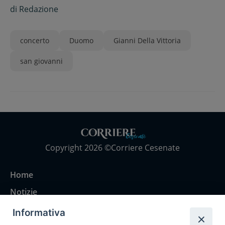
Vittoria
di
Redazione
concerto
Duomo
Gianni Della Vittoria
san giovanni
Copyright 2026 ©Corriere Cesenate
Home
Notizie
Rubriche
Informativa