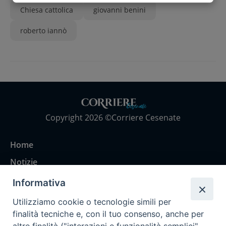
Chiesa cattolica
giovanni benini
roberto iannò
Copyright 2026 ©Corriere Cesenate
Home
Notizie
Rubriche
Informativa
Chi siamo
Utilizziamo cookie o tecnologie simili per
Come abbonarsi
finalità tecniche e, con il tuo consenso, anche per
altre finalità ("interazioni e funzionalità semplici",