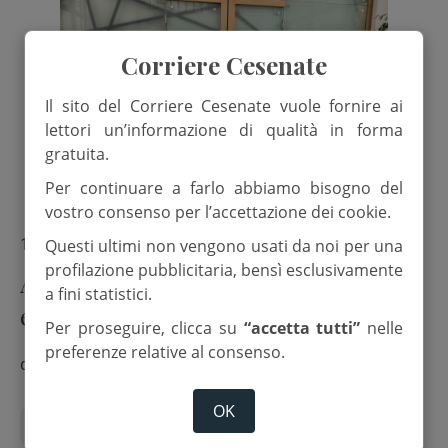
Corriere Cesenate
Il sito del Corriere Cesenate vuole fornire ai
lettori un’informazione di qualità in forma
gratuita.
Per continuare a farlo abbiamo bisogno del
vostro consenso per l’accettazione dei cookie.
17 Aprile 2025
Questi ultimi non vengono usati da noi per una
profilazione pubblicitaria, bensì esclusivamente
Al via il Bibbia Festival 2025: la gioia
a fini statistici.
e l’incontro al centro della decima
Per proseguire, clicca su
“accetta tutti”
nelle
edizione
preferenze relative al consenso.
di
Caterina Garaffoni
OK
chiesa avventista del settimo giorno