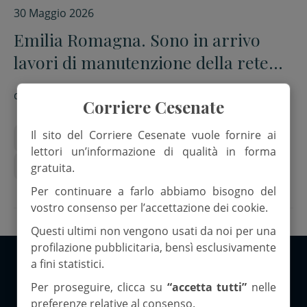
30 Maggio 2026
Emilia Romagna. Sono in arrivo
lavori di manutenzione della rete
ferroviaria
di
Red.
Corriere Cesenate
Il sito del Corriere Cesenate vuole fornire ai
circolazione treni
emilia romagna
lettori un’informazione di qualità in forma
Gruppo Fs
Manutenzione
Rete Ferroviaria
gratuita.
Per continuare a farlo abbiamo bisogno del
vostro consenso per l’accettazione dei cookie.
Questi ultimi non vengono usati da noi per una
profilazione pubblicitaria, bensì esclusivamente
a fini statistici.
Copyright 2026 ©Corriere Cesenate
Per proseguire, clicca su
“accetta tutti”
nelle
preferenze relative al consenso.