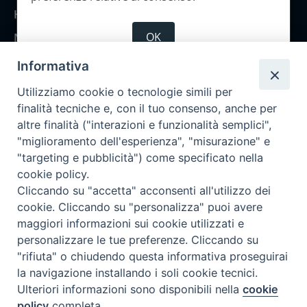
Home
OK
Notizie
Rubriche
Informativa
Chi siamo
Utilizziamo cookie o tecnologie simili per
Come abbonarsi
finalità tecniche e, con il tuo consenso, anche per
altre finalità ("interazioni e funzionalità semplici",
Contatti
"miglioramento dell'esperienza", "misurazione" e
"targeting e pubblicità") come specificato nella
cookie policy.
Cliccando su "accetta" acconsenti all'utilizzo dei
cookie. Cliccando su "personalizza" puoi avere
maggiori informazioni sui cookie utilizzati e
personalizzare le tue preferenze. Cliccando su
"rifiuta" o chiudendo questa informativa proseguirai
la navigazione installando i soli cookie tecnici.
Ulteriori informazioni sono disponibili nella
cookie
policy
completa.