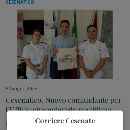
CESENATICO
8 Giugno 2026
Cesenatico. Nuovo comandante per
l’Ufficio circondariale marittimo
Corriere Cesenate
di
Red.