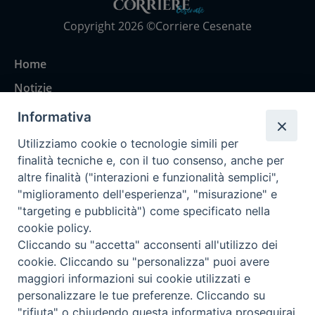
Copyright 2026 ©Corriere Cesenate
Home
Notizie
Rubriche
Informativa
Chi siamo
Utilizziamo cookie o tecnologie simili per
Come abbonarsi
finalità tecniche e, con il tuo consenso, anche per
altre finalità ("interazioni e funzionalità semplici",
Contatti
"miglioramento dell'esperienza", "misurazione" e
"targeting e pubblicità") come specificato nella
cookie policy.
Cliccando su "accetta" acconsenti all'utilizzo dei
cookie. Cliccando su "personalizza" puoi avere
maggiori informazioni sui cookie utilizzati e
personalizzare le tue preferenze. Cliccando su
"rifiuta" o chiudendo questa informativa proseguirai