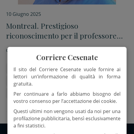
10 Giugno 2025
Montreal. Prestigioso
riconoscimento per il professore
del Campus cesenate Davide
di
Mariaelena Forti
Dardari
Corriere Cesenate
Campus Cesena
Il sito del Corriere Cesenate vuole fornire ai
lettori un’informazione di qualità in forma
ignegneria elettronica e telecomunicazioni
gratuita.
Ricerca
Per continuare a farlo abbiamo bisogno del
vostro consenso per l’accettazione dei cookie.
Questi ultimi non vengono usati da noi per una
profilazione pubblicitaria, bensì esclusivamente
a fini statistici.