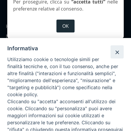
Per proseguire, clicca su
“accetta tutti”
nelle
preferenze relative al consenso.
Copyright 2026 ©Corriere Cesenate
OK
Home
Notizie
Rubriche
Informativa
Chi siamo
Utilizziamo cookie o tecnologie simili per
Come abbonarsi
finalità tecniche e, con il tuo consenso, anche per
altre finalità ("interazioni e funzionalità semplici",
Contatti
"miglioramento dell'esperienza", "misurazione" e
"targeting e pubblicità") come specificato nella
cookie policy.
Cliccando su "accetta" acconsenti all'utilizzo dei
cookie. Cliccando su "personalizza" puoi avere
maggiori informazioni sui cookie utilizzati e
personalizzare le tue preferenze. Cliccando su
"rifiuta" o chiudendo questa informativa proseguirai