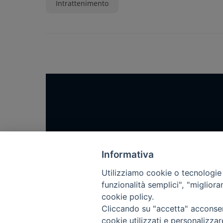
Intrattenimento
Home
Notizie
Informativa
Rubriche
Utilizziamo cookie o tecnologie s
funzionalità semplici", "miglior
Chi siamo
cookie policy.
Come abbonarsi
Cliccando su "accetta" acconsent
Contatti
cookie utilizzati e personalizza