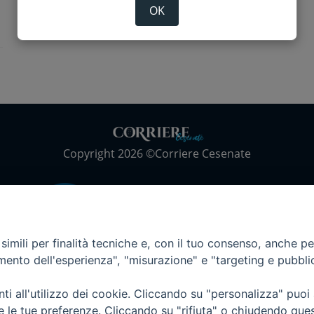
OK
Copyright 2026 ©Corriere Cesenate
imili per finalità tecniche e, con il tuo consenso, anche per 
amento dell'esperienza", "misurazione" e "targeting e pubbli
i all'utilizzo dei cookie. Cliccando su "personalizza" puoi
re le tue preferenze. Cliccando su "rifiuta" o chiudendo que