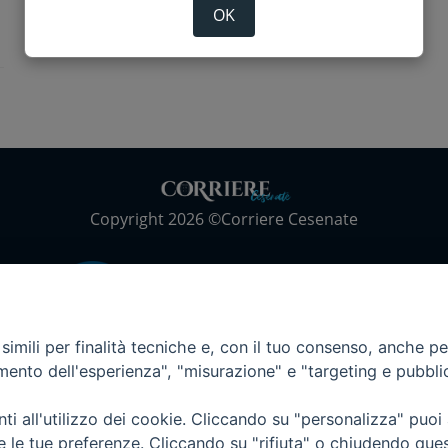
OK
Copyright 2026 ©Corriere Cesenate
imili per finalità tecniche e, con il tuo consenso, anche per 
amento dell'esperienza", "misurazione" e "targeting e pubbli
i all'utilizzo dei cookie. Cliccando su "personalizza" puoi
re le tue preferenze. Cliccando su "rifiuta" o chiudendo que