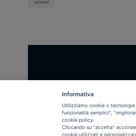
samuel
Home
Notizie
Informativa
Rubriche
Utilizziamo cookie o tecnologie s
funzionalità semplici", "miglior
Chi siamo
cookie policy.
Come abbonarsi
Cliccando su "accetta" acconsent
Contatti
cookie utilizzati e personalizza