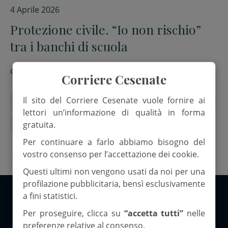
4 Aprile 2026
Protezione civile. “Io non rischio”
tra i banchi di scuola
di
Red.
Corriere Cesenate
Il sito del Corriere Cesenate vuole fornire ai
elena baredi
io non rischio
Protezione civile
lettori un’informazione di qualità in forma
Scuola
gratuita.
Per continuare a farlo abbiamo bisogno del
vostro consenso per l’accettazione dei cookie.
Questi ultimi non vengono usati da noi per una
profilazione pubblicitaria, bensì esclusivamente
a fini statistici.
Copyright 2026 ©Corriere Cesenate
Per proseguire, clicca su
“accetta tutti”
nelle
preferenze relative al consenso.