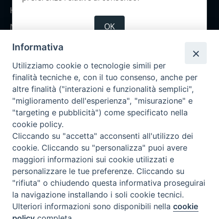
Home
OK
Notizie
Rubriche
Informativa
Chi siamo
Utilizziamo cookie o tecnologie simili per
Come abbonarsi
finalità tecniche e, con il tuo consenso, anche per
altre finalità ("interazioni e funzionalità semplici",
Contatti
"miglioramento dell'esperienza", "misurazione" e
"targeting e pubblicità") come specificato nella
cookie policy.
Cliccando su "accetta" acconsenti all'utilizzo dei
cookie. Cliccando su "personalizza" puoi avere
maggiori informazioni sui cookie utilizzati e
personalizzare le tue preferenze. Cliccando su
"rifiuta" o chiudendo questa informativa proseguirai
la navigazione installando i soli cookie tecnici.
Ulteriori informazioni sono disponibili nella
cookie
policy
completa.