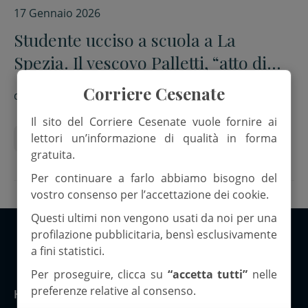
17 Gennaio 2026
Studente ucciso a scuola a La
Spezia. Il vescovo Palletti, “atto di
violenza che lascia sgomenti”
Corriere Cesenate
di
R.B.
Il sito del Corriere Cesenate vuole fornire ai
lettori un’informazione di qualità in forma
Cronaca
La Spezia
gratuita.
Per continuare a farlo abbiamo bisogno del
vostro consenso per l’accettazione dei cookie.
Questi ultimi non vengono usati da noi per una
profilazione pubblicitaria, bensì esclusivamente
a fini statistici.
Copyright 2026 ©Corriere Cesenate
Per proseguire, clicca su
“accetta tutti”
nelle
preferenze relative al consenso.
Home