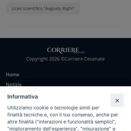
Liceo scientifico "Augusto Righi"
Copyright 2026 ©Corriere Cesenate
Home
Notizie
Rubriche
Informativa
Chi siamo
Utilizziamo cookie o tecnologie simili per
Come abbonarsi
finalità tecniche e, con il tuo consenso, anche per
altre finalità ("interazioni e funzionalità semplici",
Contatti
"miglioramento dell'esperienza", "misurazione" e