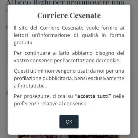
Al liceo Righi per promuovere una
“cittadinanza attiva”
Corriere Cesenate
di
Redazione
Il sito del Corriere Cesenate vuole fornire ai
lettori un’informazione di qualità in forma
gratuita.
Educazione civica
Per continuare a farlo abbiamo bisogno del
Liceo scientifico "Augusto Righi"
Scuola
vostro consenso per l’accettazione dei cookie.
Questi ultimi non vengono usati da noi per una
profilazione pubblicitaria, bensì esclusivamente
a fini statistici.
CESENA
Per proseguire, clicca su
“accetta tutti”
nelle
preferenze relative al consenso.
OK