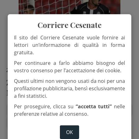
Corriere Cesenate
Il sito del Corriere Cesenate vuole fornire ai
lettori un’informazione di qualità in forma
gratuita.
Per continuare a farlo abbiamo bisogno del
2 Agosto 2025
vostro consenso per l’accettazione dei cookie.
Zaro letale e il Cesena rimonta il
Questi ultimi non vengono usati da noi per una
profilazione pubblicitaria, bensì esclusivamente
Mantova
a fini statistici.
Per proseguire, clicca su
“accetta tutti”
nelle
cesena calcio
Mantova
Memorial Cappelletti
preferenze relative al consenso.
Zaro
OK