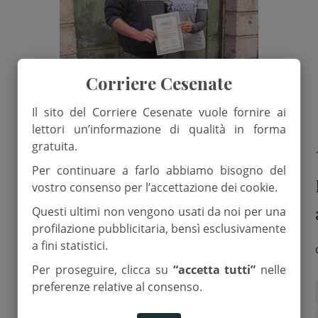
Corriere Cesenate
Il sito del Corriere Cesenate vuole fornire ai
lettori un’informazione di qualità in forma
gratuita.
23 Ottobre 2025
Per continuare a farlo abbiamo bisogno del
Marco Pieri ha concluso il
vostro consenso per l’accettazione dei cookie.
Cammino del negro. “Ho
Questi ultimi non vengono usati da noi per una
profilazione pubblicitaria, bensì esclusivamente
trovato un’ospitalità d’altri
a fini statistici.
di
Red.
tempi”
Per proseguire, clicca su
“accetta tutti”
nelle
preferenze relative al consenso.
campania
il cammino del negro