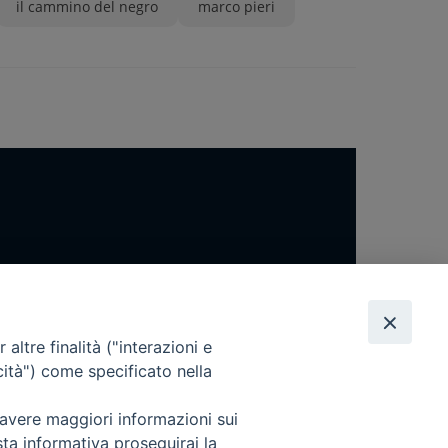
il cammino del negro
marco pieri
altre finalità ("interazioni e
cità") come specificato nella
 avere maggiori informazioni sui
sta informativa proseguirai la