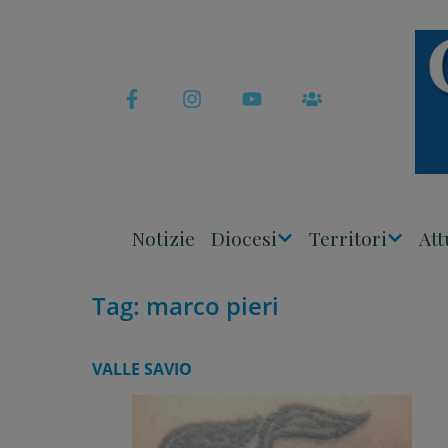
Skip
to
content
Notizie
Diocesi
Territori
Att
Apri
Apri
Menu
Menu
Tag:
marco pieri
VALLE SAVIO