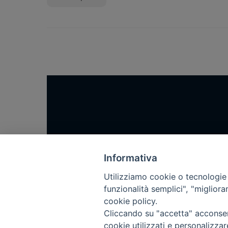
Home
Notizie
Informativa
Rubriche
Utilizziamo cookie o tecnologie s
funzionalità semplici", "miglior
Chi siamo
cookie policy.
Come abbonarsi
Cliccando su "accetta" acconsent
Contatti
cookie utilizzati e personalizza