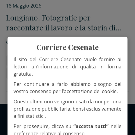
18 Maggio 2026
Longiano. Fotografie per
raccontare il lavoro e la storia di
Cocif
di
Red.
Corriere Cesenate
Il sito del Corriere Cesenate vuole fornire ai
Cocif
Longiano
Luca Benedettini
lettori un’informazione di qualità in forma
Mario Cresci
gratuita.
Per continuare a farlo abbiamo bisogno del
vostro consenso per l’accettazione dei cookie.
Questi ultimi non vengono usati da noi per una
profilazione pubblicitaria, bensì esclusivamente
a fini statistici.
Copyright 2026 ©Corriere Cesenate
Per proseguire, clicca su
“accetta tutti”
nelle
preferenze relative al consenso.