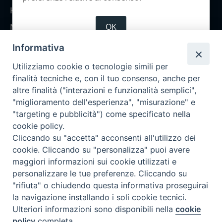
Home
OK
Notizie
Rubriche
Informativa
Chi siamo
Utilizziamo cookie o tecnologie simili per
Come abbonarsi
finalità tecniche e, con il tuo consenso, anche per
altre finalità ("interazioni e funzionalità semplici",
Contatti
"miglioramento dell'esperienza", "misurazione" e
"targeting e pubblicità") come specificato nella
cookie policy.
Cliccando su "accetta" acconsenti all'utilizzo dei
cookie. Cliccando su "personalizza" puoi avere
maggiori informazioni sui cookie utilizzati e
personalizzare le tue preferenze. Cliccando su
"rifiuta" o chiudendo questa informativa proseguirai
la navigazione installando i soli cookie tecnici.
Ulteriori informazioni sono disponibili nella
cookie
policy
completa.