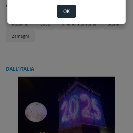
l’utilitarismo”
di
Francesca Siroli
OK
attualità
etica
milano marittima
storia
Zamagni
DALL'ITALIA