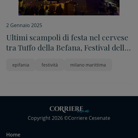
2 Gennaio 2025
Ultimi scampoli di festa nel cervese
tra Tuffo della Befana, Festival della
Pasquella e Cristina D’Avena a
epifania
festività
milano marittima
Mi.Ma.
Copyright 2026 ©Corriere Cesenate
Home