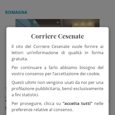
ROMAGNA
Corriere Cesenate
Il sito del Corriere Cesenate vuole fornire ai
lettori un’informazione di qualità in forma
gratuita.
Per continuare a farlo abbiamo bisogno del
vostro consenso per l’accettazione dei cookie.
Questi ultimi non vengono usati da noi per una
profilazione pubblicitaria, bensì esclusivamente
17 Gennaio 2026
a fini statistici.
Zamagni: “In un mondo che cambia,
Per proseguire, clicca su
“accetta tutti”
nelle
scegliere l’etica delle virtù contro
preferenze relative al consenso.