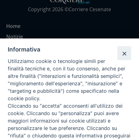
Copyright 2026 ©Corriere Cesenate
Home
Notizie
Rubriche
Informativa
Chi siamo
Utilizziamo cookie o tecnologie simili per
Come abbonarsi
finalità tecniche e, con il tuo consenso, anche per
altre finalità ("interazioni e funzionalità semplici",
Contatti
"miglioramento dell'esperienza", "misurazione" e
"targeting e pubblicità") come specificato nella
cookie policy.
Cliccando su "accetta" acconsenti all'utilizzo dei
cookie. Cliccando su "personalizza" puoi avere
maggiori informazioni sui cookie utilizzati e
personalizzare le tue preferenze. Cliccando su
"rifiuta" o chiudendo questa informativa proseguirai