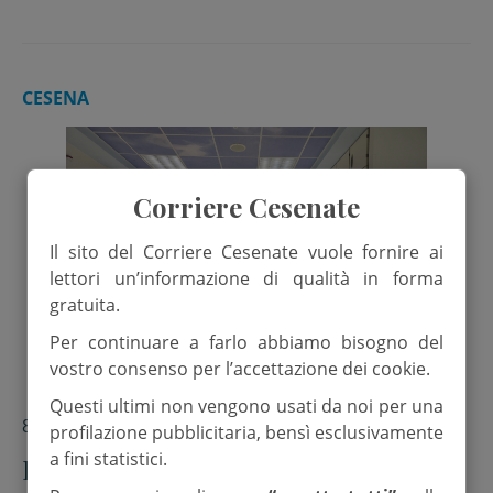
CESENA
Corriere Cesenate
Il sito del Corriere Cesenate vuole fornire ai
lettori un’informazione di qualità in forma
gratuita.
Per continuare a farlo abbiamo bisogno del
vostro consenso per l’accettazione dei cookie.
Questi ultimi non vengono usati da noi per una
8 Marzo 2025
profilazione pubblicitaria, bensì esclusivamente
a fini statistici.
Festa della donna. I volontari Ior in