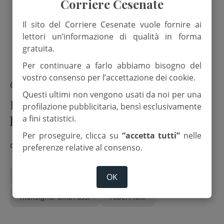
Corriere Cesenate
Il sito del Corriere Cesenate vuole fornire ai
lettori un’informazione di qualità in forma
gratuita.
Per continuare a farlo abbiamo bisogno del
vostro consenso per l’accettazione dei cookie.
6 Giugno 2025
Questi ultimi non vengono usati da noi per una
Bagno di Romagna. Studenti del
profilazione pubblicitaria, bensì esclusivamente
liceo “Righi” hanno digitalizzato gli
a fini statistici.
archivi parrocchiali
Per proseguire, clicca su
“accetta tutti”
nelle
di
Red.
preferenze relative al consenso.
OK
bagno di romagna
liceo righi cesena
monsignor alfio rossi
robert lolli