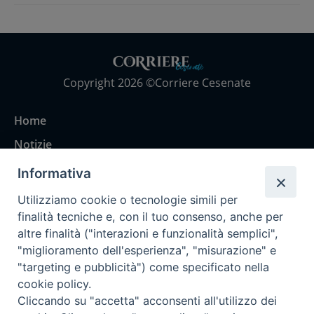
Copyright 2026 ©Corriere Cesenate
Home
Notizie
Rubriche
Informativa
Chi siamo
Utilizziamo cookie o tecnologie simili per
Come abbonarsi
finalità tecniche e, con il tuo consenso, anche per
altre finalità ("interazioni e funzionalità semplici",
Contatti
"miglioramento dell'esperienza", "misurazione" e
"targeting e pubblicità") come specificato nella
cookie policy.
Cliccando su "accetta" acconsenti all'utilizzo dei