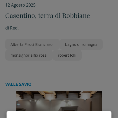
12 Agosto 2025
Casentino, terra di Robbiane
di
Red.
Alberta Piroci Branciaroli
bagno di romagna
monsignor alfio rossi
robert lolli
VALLE SAVIO