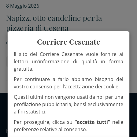
8 Maggio 2026
Napizz, otto candeline per la
pizzeria di Cesena
Corriere Cesenate
di
Mr
Il sito del Corriere Cesenate vuole fornire ai
lettori un’informazione di qualità in forma
Napizz
gratuita.
Per continuare a farlo abbiamo bisogno del
vostro consenso per l’accettazione dei cookie.
Questi ultimi non vengono usati da noi per una
profilazione pubblicitaria, bensì esclusivamente
a fini statistici.
Copyright 2026 ©Corriere Cesenate
Per proseguire, clicca su
“accetta tutti”
nelle
preferenze relative al consenso.
Home