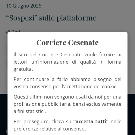
10 Giugno 2026
“Sospesi” sulle piattaforme
di
Red.
Corriere Cesenate
Cultura
documentario
Film
Pandemia
Il sito del Corriere Cesenate vuole fornire ai
lettori un’informazione di qualità in forma
Premi
gratuita.
Per continuare a farlo abbiamo bisogno del
vostro consenso per l’accettazione dei cookie.
Questi ultimi non vengono usati da noi per una
profilazione pubblicitaria, bensì esclusivamente
a fini statistici.
Copyright 2026 ©Corriere Cesenate
Per proseguire, clicca su
“accetta tutti”
nelle
preferenze relative al consenso.
Home