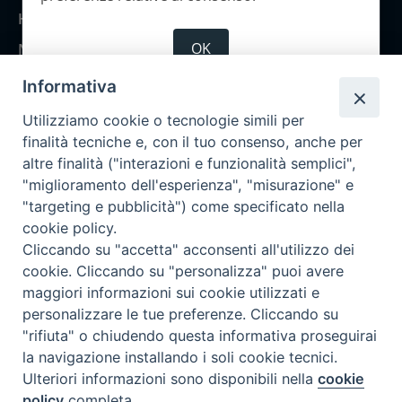
Home
OK
Notizie
Rubriche
Informativa
Chi siamo
Utilizziamo cookie o tecnologie simili per
Come abbonarsi
finalità tecniche e, con il tuo consenso, anche per
altre finalità ("interazioni e funzionalità semplici",
Contatti
"miglioramento dell'esperienza", "misurazione" e
"targeting e pubblicità") come specificato nella
cookie policy.
Cliccando su "accetta" acconsenti all'utilizzo dei
cookie. Cliccando su "personalizza" puoi avere
maggiori informazioni sui cookie utilizzati e
personalizzare le tue preferenze. Cliccando su
"rifiuta" o chiudendo questa informativa proseguirai
la navigazione installando i soli cookie tecnici.
Ulteriori informazioni sono disponibili nella
cookie
policy
completa.