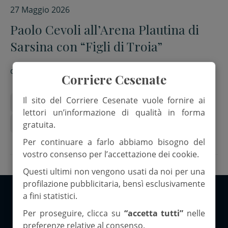
27 Maggio 2026
Paolo Cevoli all’Arena Plautina di
Sarsina con “Figli di Troia”
di
Red.
Corriere Cesenate
Il sito del Corriere Cesenate vuole fornire ai
Appuntamenti
Arena Plautina Sarsina
lettori un’informazione di qualità in forma
Paolo Cevoli
Solidarietà
gratuita.
Per continuare a farlo abbiamo bisogno del
vostro consenso per l’accettazione dei cookie.
Questi ultimi non vengono usati da noi per una
profilazione pubblicitaria, bensì esclusivamente
a fini statistici.
Copyright 2026 ©Corriere Cesenate
Per proseguire, clicca su
“accetta tutti”
nelle
preferenze relative al consenso.