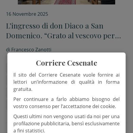
16 Novembre 2025
L’ingresso di don Diaco a San
Domenico. “Grato al vescovo per
questo dono inaspettato. Siamo
di
Francesco Zanotti
chiamati a vivere in comunione”
Corriere Cesenate
arcivescovo antonio giuseppe caiazzo
Il sito del Corriere Cesenate vuole fornire ai
Diocesi Cesena-Sarsina
don pier giulio diaco
lettori un’informazione di qualità in forma
gratuita.
ernesto diaco
Per continuare a farlo abbiamo bisogno del
parrocchia di san domenico cesena
vostro consenso per l’accettazione dei cookie.
Questi ultimi non vengono usati da noi per una
profilazione pubblicitaria, bensì esclusivamente
a fini statistici.