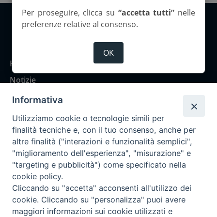
Per proseguire, clicca su
“accetta tutti”
nelle
preferenze relative al consenso.
Copyright 2026 ©Corriere Cesenate
OK
Home
Notizie
Rubriche
Informativa
Chi siamo
Utilizziamo cookie o tecnologie simili per
Come abbonarsi
finalità tecniche e, con il tuo consenso, anche per
altre finalità ("interazioni e funzionalità semplici",
Contatti
"miglioramento dell'esperienza", "misurazione" e
"targeting e pubblicità") come specificato nella
cookie policy.
Cliccando su "accetta" acconsenti all'utilizzo dei
cookie. Cliccando su "personalizza" puoi avere
maggiori informazioni sui cookie utilizzati e