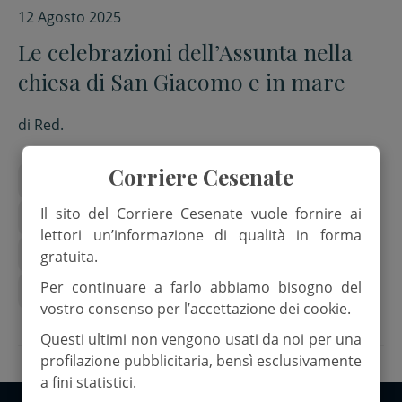
12 Agosto 2025
Le celebrazioni dell’Assunta nella
chiesa di San Giacomo e in mare
di
Red.
Corriere Cesenate
arcivescovo antonio giuseppe caiazzo
Il sito del Corriere Cesenate vuole fornire ai
nave new ghibli
nave sirio
lettori un’informazione di qualità in forma
parrochia di san giacomo
santa maria assunta
gratuita.
Per continuare a farlo abbiamo bisogno del
springtime brass
vostro consenso per l’accettazione dei cookie.
Questi ultimi non vengono usati da noi per una
profilazione pubblicitaria, bensì esclusivamente
a fini statistici.