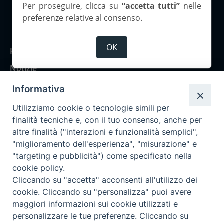
Per proseguire, clicca su
“accetta tutti”
nelle
preferenze relative al consenso.
Copyright 2026 ©Corriere Cesenate
OK
Home
Notizie
Rubriche
Informativa
Chi siamo
Utilizziamo cookie o tecnologie simili per
Come abbonarsi
finalità tecniche e, con il tuo consenso, anche per
altre finalità ("interazioni e funzionalità semplici",
Contatti
"miglioramento dell'esperienza", "misurazione" e
"targeting e pubblicità") come specificato nella
cookie policy.
Cliccando su "accetta" acconsenti all'utilizzo dei
cookie. Cliccando su "personalizza" puoi avere
maggiori informazioni sui cookie utilizzati e
personalizzare le tue preferenze. Cliccando su