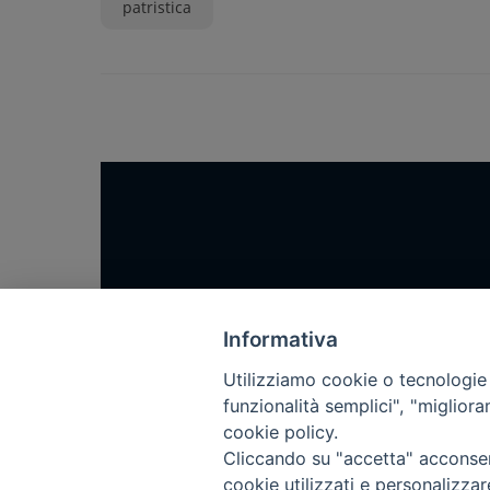
patristica
Home
Notizie
Informativa
Rubriche
Utilizziamo cookie o tecnologie s
funzionalità semplici", "miglior
Chi siamo
cookie policy.
Come abbonarsi
Cliccando su "accetta" acconsent
Contatti
cookie utilizzati e personalizza