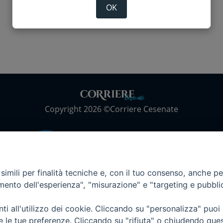
OK
Copyright 2026 ©Corriere Cesenate
imili per finalità tecniche e, con il tuo consenso, anche per 
amento dell'esperienza", "misurazione" e "targeting e pubbli
i all'utilizzo dei cookie. Cliccando su "personalizza" puoi
re le tue preferenze. Cliccando su "rifiuta" o chiudendo que