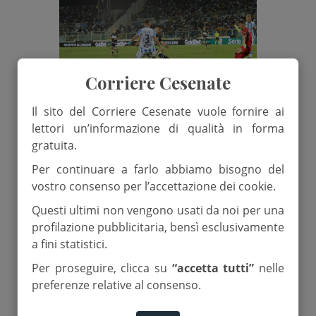
Corriere Cesenate
Il sito del Corriere Cesenate vuole fornire ai
lettori un’informazione di qualità in forma
gratuita.
22 Agosto 2025
Per continuare a farlo abbiamo bisogno del
Cesena gigante, tris al Pescara
vostro consenso per l’accettazione dei cookie.
all’esordio
Questi ultimi non vengono usati da noi per una
profilazione pubblicitaria, bensì esclusivamente
a fini statistici.
di
Marco Rossi
Per proseguire, clicca su
“accetta tutti”
nelle
preferenze relative al consenso.
Calcio Serie B
cesena calcio
pescara