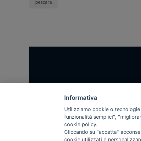
pescara
Home
Notizie
Informativa
Rubriche
Utilizziamo cookie o tecnologie s
funzionalità semplici", "miglior
Chi siamo
cookie policy.
Come abbonarsi
Cliccando su "accetta" acconsent
Contatti
cookie utilizzati e personalizza