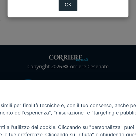
OK
Copyright 2026 ©Corriere Cesenate
imili per finalità tecniche e, con il tuo consenso, anche per 
amento dell'esperienza", "misurazione" e "targeting e pubbli
i all'utilizzo dei cookie. Cliccando su "personalizza" puoi
re le tue preferenze. Cliccando su "rifiuta" o chiudendo que