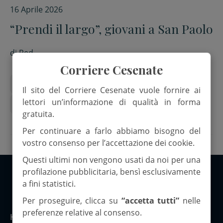
16 Aprile 2026
“Prendi il largo”, giovani a San Paolo
di
Red.
Corriere Cesenate
arcivescovo antonio giuseppe caiazzo
giovani
Il sito del Corriere Cesenate vuole fornire ai
lettori un’informazione di qualità in forma
Prendi il largo!
gratuita.
Per continuare a farlo abbiamo bisogno del
vostro consenso per l’accettazione dei cookie.
Questi ultimi non vengono usati da noi per una
profilazione pubblicitaria, bensì esclusivamente
a fini statistici.
Copyright 2026 ©Corriere Cesenate
Per proseguire, clicca su
“accetta tutti”
nelle
preferenze relative al consenso.
Home