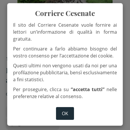
Corriere Cesenate
Il sito del Corriere Cesenate vuole fornire ai
lettori un’informazione di qualità in forma
gratuita.
Per continuare a farlo abbiamo bisogno del
vostro consenso per l’accettazione dei cookie.
16 Dicembre 2024
Questi ultimi non vengono usati da noi per una
Ricostruzione post-alluvione:
profilazione pubblicitaria, bensì esclusivamente
approvati 23 progetti per le strade
a fini statistici.
provinciali
Per proseguire, clicca su
“accetta tutti”
nelle
di
Red.
preferenze relative al consenso.
Enzo Lattuca
ordinanze 33 e 35
OK
progetti ricostruzione