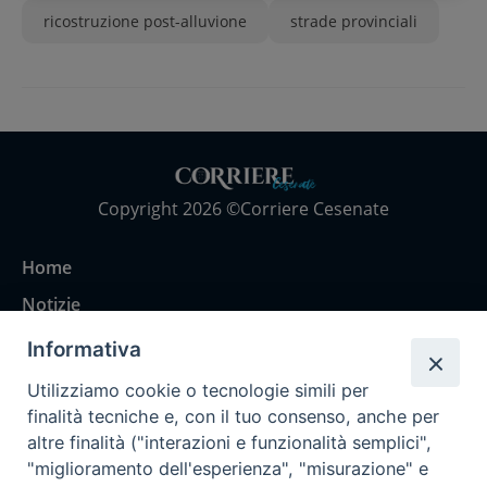
ricostruzione post-alluvione
strade provinciali
Copyright 2026 ©Corriere Cesenate
Home
Notizie
Rubriche
Informativa
Chi siamo
Utilizziamo cookie o tecnologie simili per
Come abbonarsi
finalità tecniche e, con il tuo consenso, anche per
altre finalità ("interazioni e funzionalità semplici",
Contatti
"miglioramento dell'esperienza", "misurazione" e