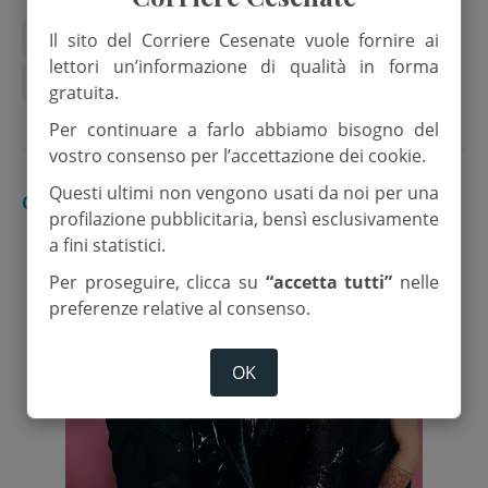
Musica
Piazza del popolo
Il sito del Corriere Cesenate vuole fornire ai
lettori un’informazione di qualità in forma
Radio Studio Delta
gratuita.
Per continuare a farlo abbiamo bisogno del
vostro consenso per l’accettazione dei cookie.
Questi ultimi non vengono usati da noi per una
CESENA
profilazione pubblicitaria, bensì esclusivamente
a fini statistici.
Per proseguire, clicca su
“accetta tutti”
nelle
preferenze relative al consenso.
OK