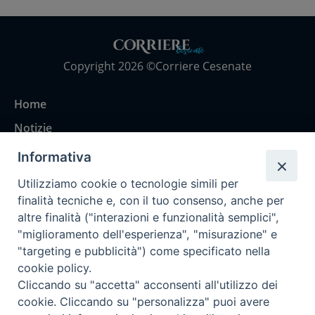
Copyright 2026 ©Corriere Cesenate
Home
Notizie
Rubriche
Informativa
Chi siamo
Utilizziamo cookie o tecnologie simili per
Come abbonarsi
finalità tecniche e, con il tuo consenso, anche per
altre finalità ("interazioni e funzionalità semplici",
Contatti
"miglioramento dell'esperienza", "misurazione" e
"targeting e pubblicità") come specificato nella
cookie policy.
Cliccando su "accetta" acconsenti all'utilizzo dei
cookie. Cliccando su "personalizza" puoi avere