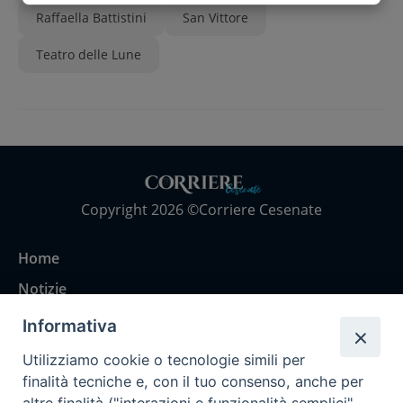
Raffaella Battistini
San Vittore
Teatro delle Lune
Copyright 2026 ©Corriere Cesenate
Home
Notizie
Rubriche
Informativa
Chi siamo
Utilizziamo cookie o tecnologie simili per
Come abbonarsi
finalità tecniche e, con il tuo consenso, anche per
altre finalità ("interazioni e funzionalità semplici",