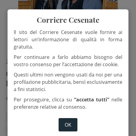
Corriere Cesenate
Il sito del Corriere Cesenate vuole fornire ai
lettori un’informazione di qualità in forma
gratuita.
Per continuare a farlo abbiamo bisogno del
20 Marzo 2026
vostro consenso per l’accettazione dei cookie.
Cesena. Musica lirica e commedia
Questi ultimi non vengono usati da noi per una
brillante, nuove proposte al
profilazione pubblicitaria, bensì esclusivamente
a fini statistici.
cineteatro Victor
di
Mariaelena Forti
Per proseguire, clicca su
“accetta tutti”
nelle
preferenze relative al consenso.
cesena
Cineteatro Victor
costaldo natali
OK
fausto aguzzoni
Monica Briganti