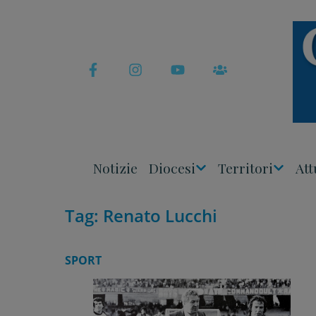
Skip
to
content
Notizie
Diocesi
Territori
Att
Apri
Apri
Menu
Menu
Tag:
Renato Lucchi
SPORT