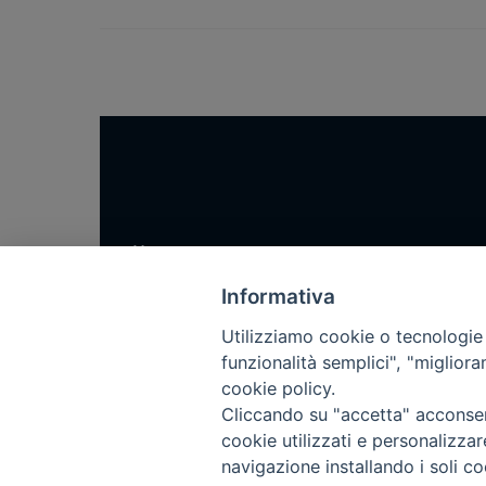
Home
Notizie
Informativa
Rubriche
Utilizziamo cookie o tecnologie s
Chi siamo
funzionalità semplici", "miglior
cookie policy.
Come abbonarsi
Cliccando su "accetta" acconsent
Contatti
cookie utilizzati e personalizza
navigazione installando i soli co