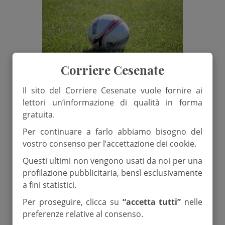
Corriere Cesenate
Il sito del Corriere Cesenate vuole fornire ai
lettori un’informazione di qualità in forma
7 Gennaio 2025
gratuita.
Il Milan trionfa nella
Per continuare a farlo abbiamo bisogno del
vostro consenso per l’accettazione dei cookie.
Supercoppa italiana: vittoria per
Questi ultimi non vengono usati da noi per una
3-2 contro l’Inter a Riad
profilazione pubblicitaria, bensì esclusivamente
di
Emanuele Zavaglia
a fini statistici.
Per proseguire, clicca su
“accetta tutti”
nelle
finale Supercoppa
inter
milan
preferenze relative al consenso.