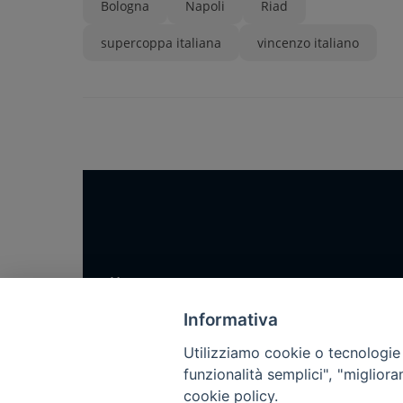
Bologna
Napoli
Riad
supercoppa italiana
vincenzo italiano
Home
Notizie
Informativa
Rubriche
Utilizziamo cookie o tecnologie s
Chi siamo
funzionalità semplici", "miglior
cookie policy.