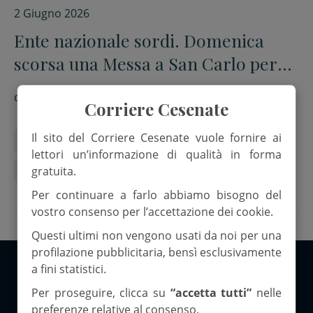
2 Giugno 2026
Ente nazionale sordi. Domenica
scorsa una Messa a San Carlo per
l’anniversario di fondazione
di
Red.
Corriere Cesenate
Il sito del Corriere Cesenate vuole fornire ai
don giovanni savini
ente nazionale sordi
lettori un’informazione di qualità in forma
rinaldo quaranta
san carlo di cesena
gratuita.
Per continuare a farlo abbiamo bisogno del
vostro consenso per l’accettazione dei cookie.
Questi ultimi non vengono usati da noi per una
profilazione pubblicitaria, bensì esclusivamente
a fini statistici.
Copyright 2026 ©Corriere Cesenate
Per proseguire, clicca su
“accetta tutti”
nelle
preferenze relative al consenso.