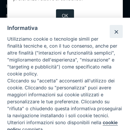
Home
OK
Notizie
Rubriche
Informativa
Chi siamo
Utilizziamo cookie o tecnologie simili per
Come abbonarsi
finalità tecniche e, con il tuo consenso, anche per
altre finalità ("interazioni e funzionalità semplici",
Contatti
"miglioramento dell'esperienza", "misurazione" e
"targeting e pubblicità") come specificato nella
cookie policy.
Cliccando su "accetta" acconsenti all'utilizzo dei
cookie. Cliccando su "personalizza" puoi avere
maggiori informazioni sui cookie utilizzati e
personalizzare le tue preferenze. Cliccando su
"rifiuta" o chiudendo questa informativa proseguirai
la navigazione installando i soli cookie tecnici.
Ulteriori informazioni sono disponibili nella
cookie
policy
completa.