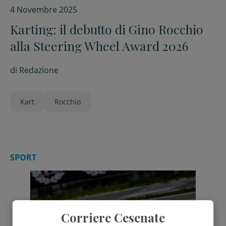
4 Novembre 2025
Karting: il debutto di Gino Rocchio
alla Steering Wheel Award 2026
di
Redazione
Kart
Rocchio
SPORT
Corriere Cesenate