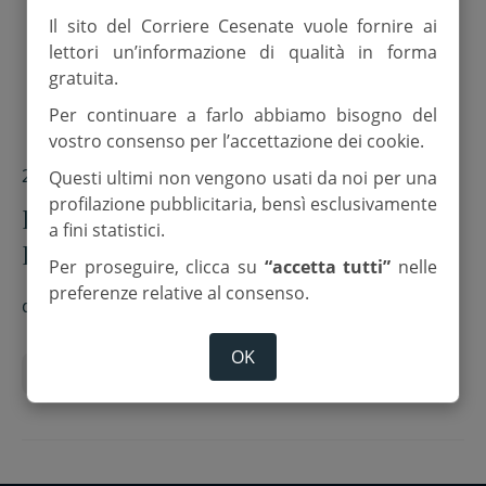
Il sito del Corriere Cesenate vuole fornire ai
lettori un’informazione di qualità in forma
gratuita.
Per continuare a farlo abbiamo bisogno del
vostro consenso per l’accettazione dei cookie.
25 Luglio 2025
Questi ultimi non vengono usati da noi per una
profilazione pubblicitaria, bensì esclusivamente
Kart e piccoli campioni: Rocchio in
a fini statistici.
Danimarca al “Champions of the
Per proseguire, clicca su
“accetta tutti”
nelle
futures”
preferenze relative al consenso.
di
Red.
OK
Kart
Rocchio