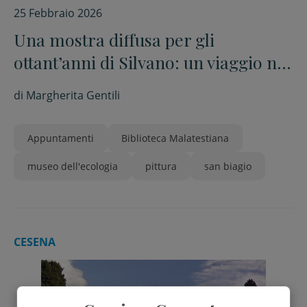
25 Febbraio 2026
Una mostra diffusa per gli
ottant’anni di Silvano: un viaggio nel
suo lavoro e nei suoi luoghi
di
Margherita Gentili
Appuntamenti
Biblioteca Malatestiana
museo dell'ecologia
pittura
san biagio
CESENA