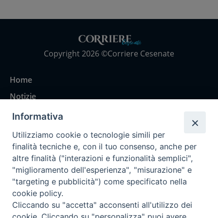
Copyright 2026 ©Corriere Cesenate
Home
Notizie
Rubriche
Informativa
Chi siamo
Utilizziamo cookie o tecnologie simili per
Come abbonarsi
finalità tecniche e, con il tuo consenso, anche per
altre finalità ("interazioni e funzionalità semplici",
Contatti
"miglioramento dell'esperienza", "misurazione" e
"targeting e pubblicità") come specificato nella
cookie policy.
Cliccando su "accetta" acconsenti all'utilizzo dei
cookie. Cliccando su "personalizza" puoi avere