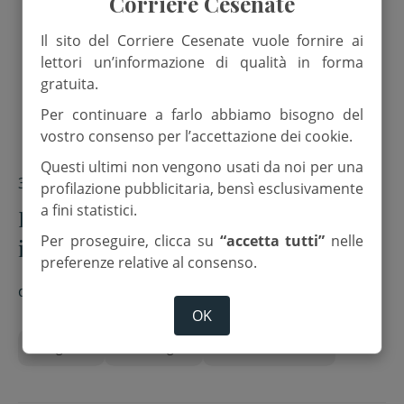
Corriere Cesenate
Il sito del Corriere Cesenate vuole fornire ai
lettori un’informazione di qualità in forma
gratuita.
Per continuare a farlo abbiamo bisogno del
vostro consenso per l’accettazione dei cookie.
Questi ultimi non vengono usati da noi per una
3 Febbraio 2026
profilazione pubblicitaria, bensì esclusivamente
a fini statistici.
La parrocchia di Bulgaria festeggia
Per proseguire, clicca su
“accetta tutti”
nelle
il patrono san Biagio
preferenze relative al consenso.
di
Red.
OK
Bulgaria
san biagio
vescovo Caiazzo