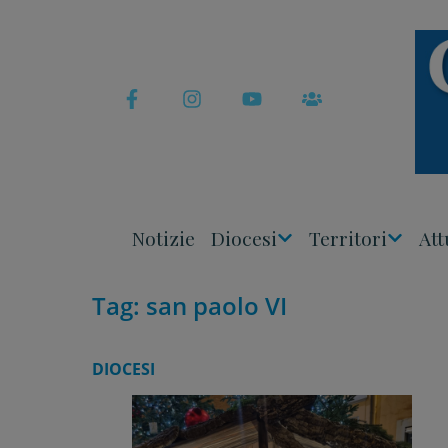
Skip
to
content
Notizie
Diocesi
Territori
Att
Apri
Apri
Menu
Menu
Tag:
san paolo VI
DIOCESI