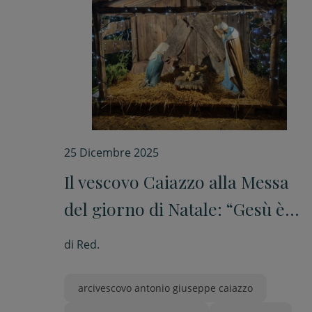
25 Dicembre 2025
Il vescovo Caiazzo alla Messa
del giorno di Natale: “Gesù è
una presenza viva in mezzo a
di
Red.
noi”
arcivescovo antonio giuseppe caiazzo