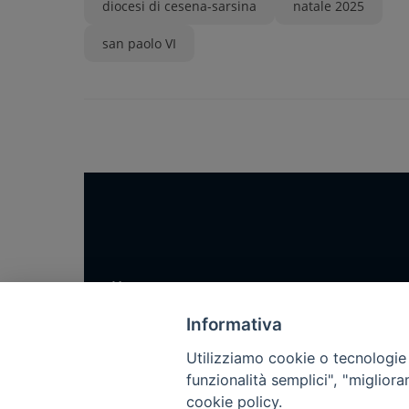
diocesi di cesena-sarsina
natale 2025
san paolo VI
Home
Notizie
Informativa
Rubriche
Utilizziamo cookie o tecnologie s
Chi siamo
funzionalità semplici", "miglior
cookie policy.