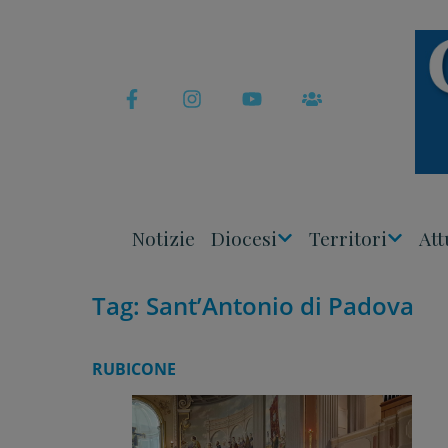
Skip
to
content
Notizie
Diocesi
Territori
Att
Apri
Apri
Menu
Menu
Tag:
Sant’Antonio di Padova
RUBICONE