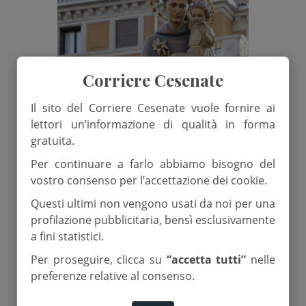
Corriere Cesenate
Il sito del Corriere Cesenate vuole fornire ai
lettori un’informazione di qualità in forma
gratuita.
11 Giugno 2025
Per continuare a farlo abbiamo bisogno del
Festa di sant’Antonio di Padova
vostro consenso per l’accettazione dei cookie.
e Giubileo dei bambini a
Questi ultimi non vengono usati da noi per una
profilazione pubblicitaria, bensì esclusivamente
Longiano
a fini statistici.
di
Red.
Per proseguire, clicca su
“accetta tutti”
nelle
preferenze relative al consenso.
Giubileo 2025
Sant'Antonio di Padova