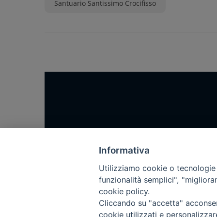
Santuario Santissimo Crocifisso
Home
Notizie
Informativa
Rubriche
Utilizziamo cookie o tecnologie s
funzionalità semplici", "miglior
Chi siamo
cookie policy.
Come abbonarsi
Cliccando su "accetta" acconsent
Contatti
cookie utilizzati e personalizza