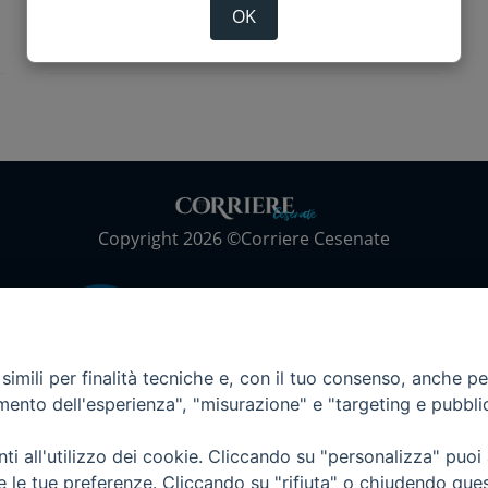
Santuario Santissimo Crocifisso
OK
Copyright 2026 ©Corriere Cesenate
imili per finalità tecniche e, con il tuo consenso, anche per 
amento dell'esperienza", "misurazione" e "targeting e pubbli
i all'utilizzo dei cookie. Cliccando su "personalizza" puoi
re le tue preferenze. Cliccando su "rifiuta" o chiudendo que