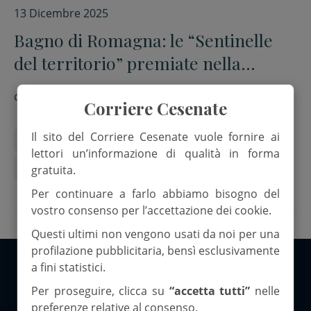
13 Dicembre 2025
Bagno di Romagna: le “Sentinelle
del territorio” premiate nella
rassegna “100 ambasciatori
di
Red.
nazionali”
Corriere Cesenate
Il sito del Corriere Cesenate vuole fornire ai
Comune di Bagno di Romagna
lettori un’informazione di qualità in forma
Sentinelle del territorio
gratuita.
Per continuare a farlo abbiamo bisogno del
vostro consenso per l’accettazione dei cookie.
Questi ultimi non vengono usati da noi per una
profilazione pubblicitaria, bensì esclusivamente
a fini statistici.
Copyright 2026 ©Corriere Cesenate
Per proseguire, clicca su
“accetta tutti”
nelle
preferenze relative al consenso.