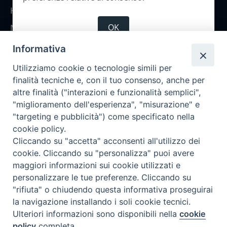
Home
OK
Notizie
Rubriche
Informativa
Chi siamo
Utilizziamo cookie o tecnologie simili per
Come abbonarsi
finalità tecniche e, con il tuo consenso, anche per
altre finalità ("interazioni e funzionalità semplici",
Contatti
"miglioramento dell'esperienza", "misurazione" e
"targeting e pubblicità") come specificato nella
cookie policy.
Cliccando su "accetta" acconsenti all'utilizzo dei
cookie. Cliccando su "personalizza" puoi avere
maggiori informazioni sui cookie utilizzati e
personalizzare le tue preferenze. Cliccando su
"rifiuta" o chiudendo questa informativa proseguirai
la navigazione installando i soli cookie tecnici.
Ulteriori informazioni sono disponibili nella
cookie
policy
completa.