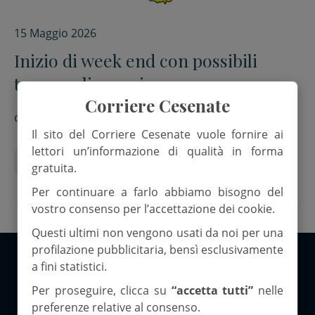
15 Maggio 2026
Inizio di week end con possibili
temporali sparsi
Corriere Cesenate
di
Red.
Il sito del Corriere Cesenate vuole fornire ai
lettori un’informazione di qualità in forma
arpae
Servizio Protezione Civile Regionale
gratuita.
Per continuare a farlo abbiamo bisogno del
vostro consenso per l’accettazione dei cookie.
Questi ultimi non vengono usati da noi per una
profilazione pubblicitaria, bensì esclusivamente
a fini statistici.
Copyright 2026 ©Corriere Cesenate
Per proseguire, clicca su
“accetta tutti”
nelle
preferenze relative al consenso.