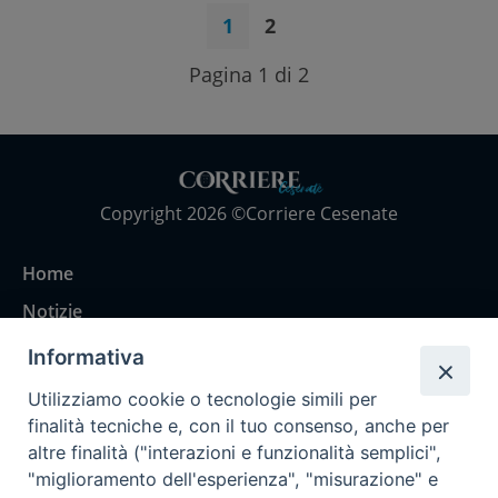
1
2
Pagina 1 di 2
Copyright 2026 ©Corriere Cesenate
Home
Notizie
Rubriche
Informativa
Chi siamo
Utilizziamo cookie o tecnologie simili per
Come abbonarsi
finalità tecniche e, con il tuo consenso, anche per
altre finalità ("interazioni e funzionalità semplici",
Contatti
"miglioramento dell'esperienza", "misurazione" e