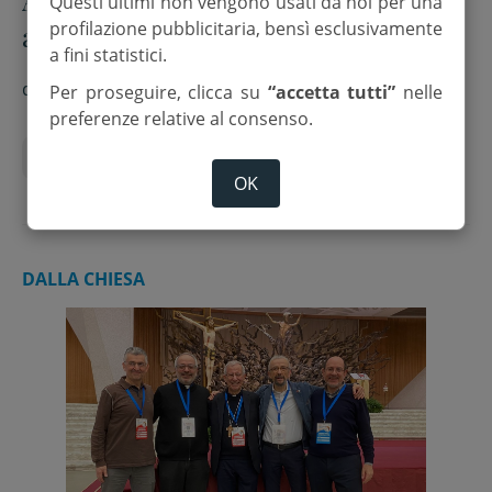
Questi ultimi non vengono usati da noi per una
profilazione pubblicitaria, bensì esclusivamente
ancora maturo, serve ripensamento
a fini statistici.
globale”
di
M.N.
Per proseguire, clicca su
“accetta tutti”
nelle
preferenze relative al consenso.
Sinodo
Vita Chiesa
OK
DALLA CHIESA