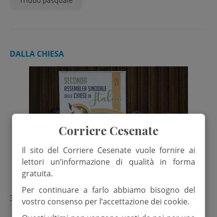
Triduo pasquale
DALLA CHIESA
Corriere Cesenate
Il sito del Corriere Cesenate vuole fornire ai
lettori un’informazione di qualità in forma
gratuita.
Per continuare a farlo abbiamo bisogno del
3 Aprile 2025
vostro consenso per l’accettazione dei cookie.
Assemblea sinodale, “Testo non