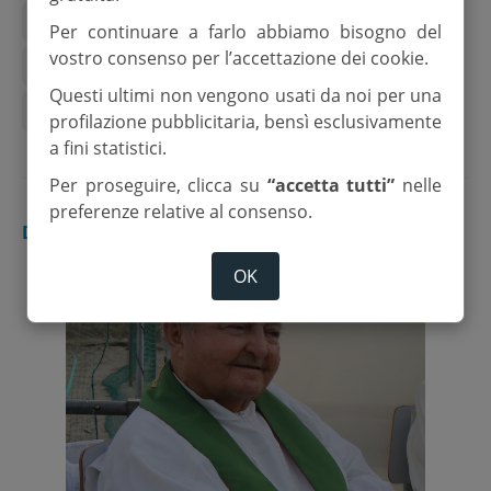
avsi
diocesi di cesena-sarsina
Per continuare a farlo abbiamo bisogno del
vostro consenso per l’accettazione dei cookie.
don agostino tisselli
il crocevia
Questi ultimi non vengono usati da noi per una
Società dell'allegria
profilazione pubblicitaria, bensì esclusivamente
a fini statistici.
Per proseguire, clicca su
“accetta tutti”
nelle
preferenze relative al consenso.
DIOCESI
OK