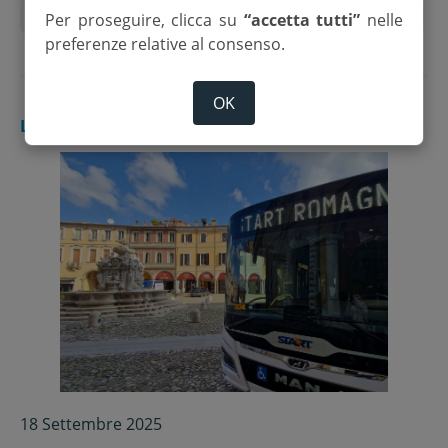
biglietteria
bus
cesena
Start Romagna
Per proseguire, clicca su
“accetta tutti”
nelle
preferenze relative al consenso.
OK
LETTERE
18 Settembre 2025