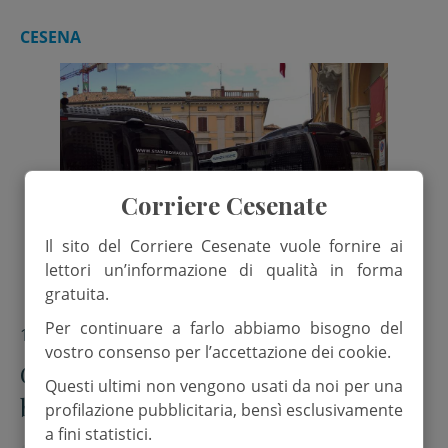
CESENA
Corriere Cesenate
Il sito del Corriere Cesenate vuole fornire ai
lettori un’informazione di qualità in forma
gratuita.
Per continuare a farlo abbiamo bisogno del
13 Ottobre 2025
vostro consenso per l’accettazione dei cookie.
Cesena, cambio sede per il punto
Questi ultimi non vengono usati da noi per una
bus
profilazione pubblicitaria, bensì esclusivamente
a fini statistici.