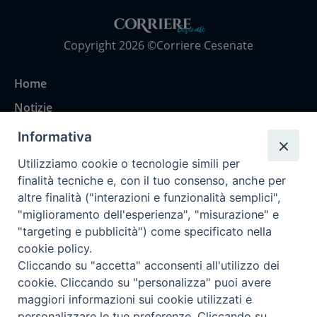
Copyright 2026 ©Corriere Cesenate
Home
Notizie
Rubriche
Informativa
Chi siamo
Utilizziamo cookie o tecnologie simili per
Come abbonarsi
finalità tecniche e, con il tuo consenso, anche per
altre finalità ("interazioni e funzionalità semplici",
Contatti
"miglioramento dell'esperienza", "misurazione" e
"targeting e pubblicità") come specificato nella
cookie policy.
Cliccando su "accetta" acconsenti all'utilizzo dei
cookie. Cliccando su "personalizza" puoi avere
maggiori informazioni sui cookie utilizzati e
personalizzare le tue preferenze. Cliccando su