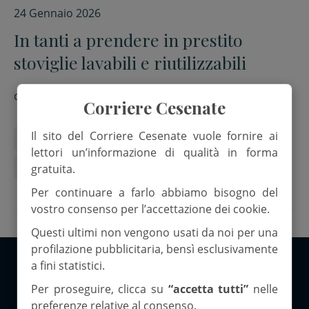
24 Gennaio 2026
In tanti a prendere in prestito
stoviglie lavabili e riutilizzabili
di
Redazione
Corriere Cesenate
Il sito del Corriere Cesenate vuole fornire ai
Ambiente
sostenibilità ambientale
lettori un’informazione di qualità in forma
Stoviglioteca
gratuita.
Per continuare a farlo abbiamo bisogno del
vostro consenso per l’accettazione dei cookie.
Questi ultimi non vengono usati da noi per una
profilazione pubblicitaria, bensì esclusivamente
a fini statistici.
Copyright 2026 ©Corriere Cesenate
Per proseguire, clicca su
“accetta tutti”
nelle
preferenze relative al consenso.