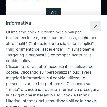
Home
OK
Notizie
Rubriche
Informativa
Chi siamo
Utilizziamo cookie o tecnologie simili per
Come abbonarsi
finalità tecniche e, con il tuo consenso, anche per
altre finalità ("interazioni e funzionalità semplici",
Contatti
"miglioramento dell'esperienza", "misurazione" e
"targeting e pubblicità") come specificato nella
cookie policy.
Cliccando su "accetta" acconsenti all'utilizzo dei
cookie. Cliccando su "personalizza" puoi avere
maggiori informazioni sui cookie utilizzati e
personalizzare le tue preferenze. Cliccando su
"rifiuta" o chiudendo questa informativa proseguirai
la navigazione installando i soli cookie tecnici.
Ulteriori informazioni sono disponibili nella
cookie
policy
completa.