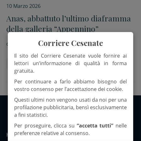
10 Marzo 2026
Anas, abbattuto l’ultimo diaframma
della galleria “Appennino”
Corriere Cesenate
di
Redazione
Il sito del Corriere Cesenate vuole fornire ai
lettori un’informazione di qualità in forma
Anas
Forlì
Tangenziale
gratuita.
Per continuare a farlo abbiamo bisogno del
vostro consenso per l’accettazione dei cookie.
Questi ultimi non vengono usati da noi per una
profilazione pubblicitaria, bensì esclusivamente
a fini statistici.
Copyright 2026 ©Corriere Cesenate
Per proseguire, clicca su
“accetta tutti”
nelle
preferenze relative al consenso.
Home