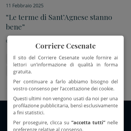
11 Febbraio 2025
“Le terme di Sant’Agnese stanno
bene”
di
Red.
Corriere Cesenate
Il sito del Corriere Cesenate vuole fornire ai
Comune di Bagno di Romagna
terme
lettori un’informazione di qualità in forma
terme di Sant'Agnese
Valle del Savio
gratuita.
Per continuare a farlo abbiamo bisogno del
vostro consenso per l’accettazione dei cookie.
Questi ultimi non vengono usati da noi per una
profilazione pubblicitaria, bensì esclusivamente
a fini statistici.
Copyright 2026 ©Corriere Cesenate
Per proseguire, clicca su
“accetta tutti”
nelle
preferenze relative al consenso.