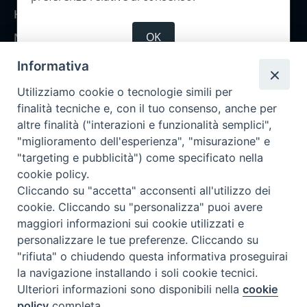
Home
OK
Notizie
Rubriche
Informativa
Chi siamo
Utilizziamo cookie o tecnologie simili per
Come abbonarsi
finalità tecniche e, con il tuo consenso, anche per
altre finalità ("interazioni e funzionalità semplici",
Contatti
"miglioramento dell'esperienza", "misurazione" e
"targeting e pubblicità") come specificato nella
cookie policy.
Cliccando su "accetta" acconsenti all'utilizzo dei
cookie. Cliccando su "personalizza" puoi avere
maggiori informazioni sui cookie utilizzati e
personalizzare le tue preferenze. Cliccando su
"rifiuta" o chiudendo questa informativa proseguirai
la navigazione installando i soli cookie tecnici.
Ulteriori informazioni sono disponibili nella
cookie
policy
completa.